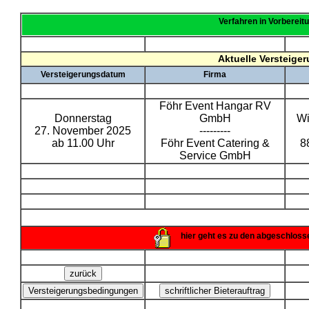
Verfahren in Vorbereit
Aktuelle Versteige
Versteigerungsdatum
Firma
Föhr Event Hangar RV
Donnerstag
GmbH
Wi
27. November 2025
---------
ab 11.00 Uhr
Föhr Event Catering &
8
Service GmbH
hier geht es zu den abgeschloss